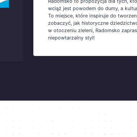
Radomsko to propozycja dla tych, któr
wciąż jest powodem do dumy, a kultur
To miejsce, które inspiruje do tworzen
zobaczyć, jak historyczne dziedzict
a
w otoczeniu zieleni, Radomsko zaprasz
niepowtarzalny styl!