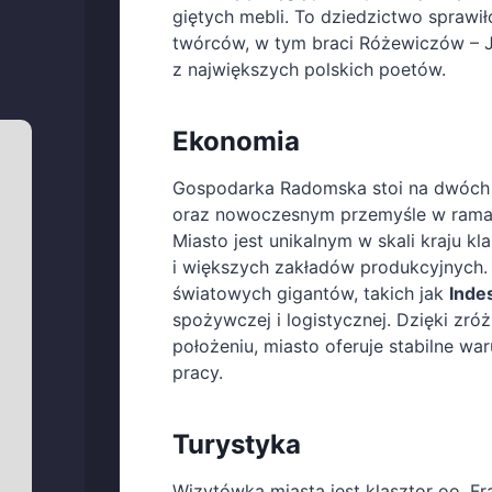
giętych mebli. To dziedzictwo sprawił
twórców, w tym braci Różewiczów – J
z największych polskich poetów.
Ekonomia
Gospodarka Radomska stoi na dwóch s
oraz nowoczesnym przemyśle w ram
Miasto jest unikalnym w skali kraju 
i większych zakładów produkcyjnych
światowych gigantów, takich jak
Indes
spożywczej i logistycznej. Dzięki zr
położeniu, miasto oferuje stabilne wa
pracy.
Turystyka
Wizytówką miasta jest klasztor oo. F