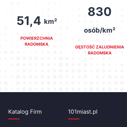
830
51,4
km²
osób/km²
POWIERZCHNIA
RADOMSKA
GĘSTOŚĆ ZALUDNIENIA
RADOMSKA
Katalog Firm
101miast.pl