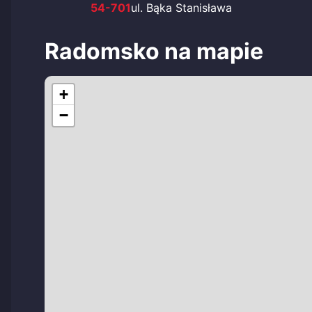
54-701
ul. Bąka Stanisława
Radomsko na mapie
+
−