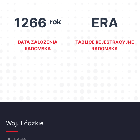
1266
ERA
rok
DATA ZAŁOŻENIA
TABLICE REJESTRACYJNE
RADOMSKA
RADOMSKA
Woj. Łódzkie
Łódź