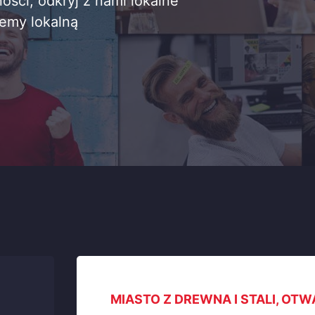
ności, odkryj z nami lokalne
jemy lokalną
MIASTO Z DREWNA I STALI, OT