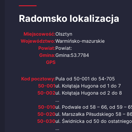
Radomsko lokalizacja
Miejscowość:
Olsztyn
Województwo:
Warmińsko-mazurskie
Powiat:
Powiat:
Gmina:
Gmina:53.7784
GPS
Kod pocztowy:
Pula od 50-001 do 54-705
50-001
ul. Kołątaja Hugona od 1 do 7
50-002
ul. Kołątaja Hugona od 2 do 8
…
50-010
ul. Podwale od 58 – 66, od 59 – 6
50-020
ul. Marszałka Piłsudskiego 58 – 8
50-030
ul. Świdnicka od 50 do ostatniego
…