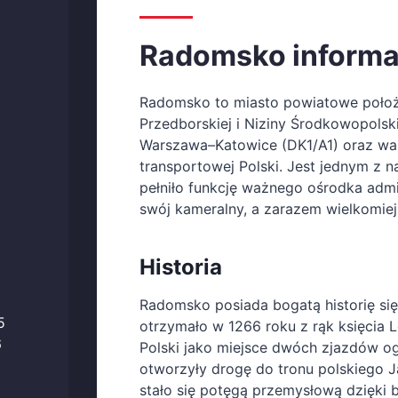
Radomsko informacj
Radomsko to miasto powiatowe położ
Przedborskiej i Niziny Środkowopolskie
Warszawa–Katowice (DK1/A1) oraz ważne
transportowej Polski. Jest jednym z na
pełniło funkcję ważnego ośrodka admi
swój kameralny, a zarazem wielkomiejs
Historia
Radomsko posiada bogatą historię się
5
otrzymało w 1266 roku z rąk księcia L
6
Polski jako miejsce dwóch zjazdów og
otworzyły drogę do tronu polskiego
stało się potęgą przemysłową dzięki b