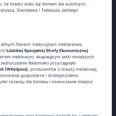
o, że miasto stało się domem dla wybitnych
anusza, Stanisława i Tadeusza, jednego
ilnych filarach: tradycyjnym meblarstwie
ach
Łódzkiej Specjalnej Strefy Ekonomicznej
.
klastrem meblowym, skupiającym setki mniejszych
. Jednocześnie Radomsko przyciągnęło
it (Whirlpool)
, producentów z branży metalowej,
óżnicowanej gospodarce i strategicznemu
runki rozwoju dla biznesu i nowoczesne miejsca
ranciszkanów oraz barokowy kościół św. Lamberta.